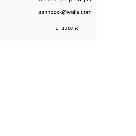
sshhooxx@walla.com
אינסטגרם
הודיה אומנית ומעצבת זכוכית בוגרת
בצלאל, האקדמיה לאומנות ועיצוב.
בעזרת מבער וזכוכית רכה היא מפסלת
רגעים מהטבע ומגלה את הקסם
שבפרטים הקטנים.
הודיה
בן
אליהו