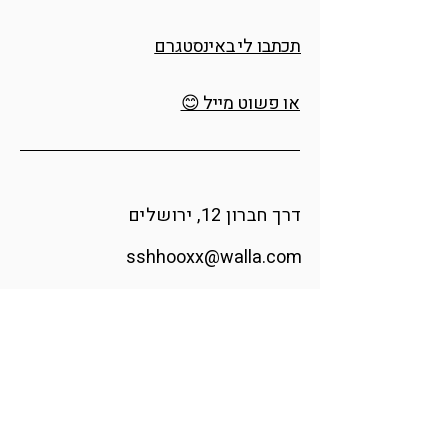
תכתבו לי באינסטגרם
או פשוט מייל 😊
דרך חברון 12, ירושלים
sshhooxx@walla.com
אינסטגרם
הודיה אומנית ומעצבת זכוכית בוגרת
בצלאל, האקדמיה לאומנות ועיצוב.