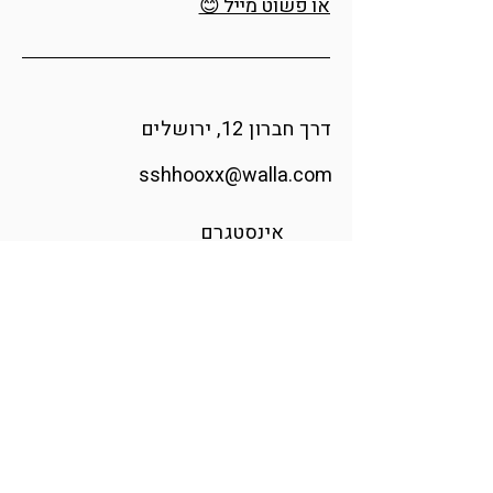
או פשוט מייל 😊
דרך חברון 12, ירושלים
sshhooxx@walla.com
אינסטגרם
הודיה אומנית ומעצבת זכוכית בוגרת
בצלאל, האקדמיה לאומנות ועיצוב.
בעזרת מבער וזכוכית רכה היא מפסלת
רגעים מהטבע ומגלה את הקסם
שבפרטים הקטנים.