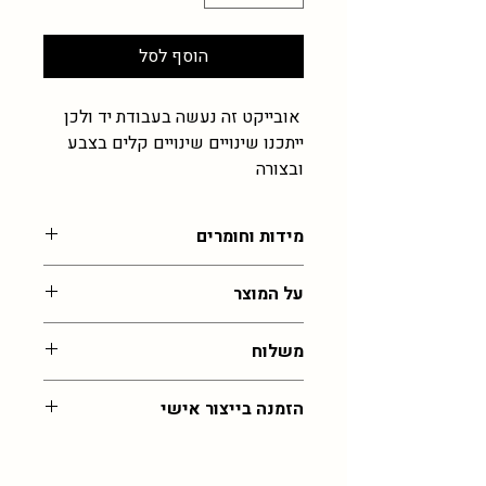
הוסף לסל
אובייקט זה נעשה בעבודת יד ולכן
ייתכנו שינויים שינויים קלים בצבע
ובצורה
מידות וחומרים
2-5 ס"מ , עבודת זכוכית רכה
על המוצר
הכל בעבודת יד ולכן לא יוצא בדיוק כמו
משלוח
בתמונה, נדרשת גמישות בתוצאה ומעט
במידות שלא מדויקות
עלות משלוח לכל רחבי הארץ: 55 שח,
הזמנה בייצור אישי
איסוף מהסטודיו בירושלים בחינם (בתיאום
)
במידה ותרצו את הפריט הזה בצבע שלא
זמן אספקה: 30 ימי עסקים (אך לרוב יהיה
קיים כאן, מוזמנים לפנות אליי
בוואצפ
מהר יותר)