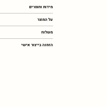
מידות וחומרים
3 ס"מ , עבודת זכוכית רכה
על המוצר
הכל בעבודת יד ולכן לא יוצא בדיוק כמו 
משלוח
בתוצאה ומעט במידות שלא מדויקות
עלות משלוח לכל רחבי הארץ: 55 שח,
הזמנה בייצור אישי
איסוף מהסטודיו בירושלים בחינם (בתיאו
זמן אספקה: 30 ימי עסקים (אך לרוב יהיה מהר יותר)
במידה ותרצו את הפריט הזה בצבע שלא קי
כל ההזמנות מיוצרות לפי דרישה וכן אם 
לפנות אליי
בוואצפ
לתיאום הזמנה מיוחד
גדולה ייתכן וזמן האספקה יתארך