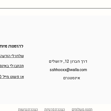
להזמנות מיוח
שלחו לי הודעה 
דרך חברון 12, ירושלים
תכתבו לי באינס
sshhooxx@walla.com
או פשוט מייל 
אינסטגרם
תקנון משלוחים
הצהרת פרטיות
הצהרת נגישות