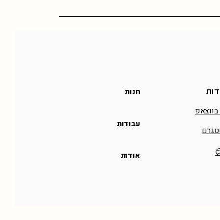
חנות
דות
בווצאפ
עבודות
טגרם
אודות