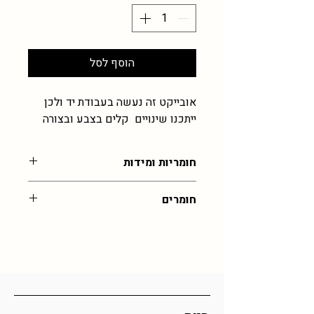
הוסף לסל
אובייקט זה נעשה בעבודת יד ולכן
ייתכנו שינויים קלים בצבע ובצורה
חומריות ומידות
כ-7 ס״מ
חומרים
זכוכית רכה, מעמד עץ (מגיע לא מחובר)