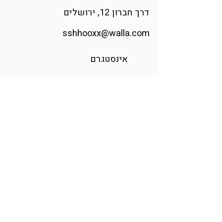
דרך חברון 12, ירושלים
sshhooxx@walla.com
אינסטגרם
הודיה אומנית ומעצבת זכוכית בוגרת
בצלאל, האקדמיה לאומנות ועיצוב.
בעזרת מבער וזכוכית רכה היא מפסלת
רגעים מהטבע ומגלה את הקסם
שבפרטים הקטנים.
הודיה
בן
אליהו