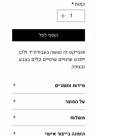
כמות
*
הוסף לסל
אובייקט זה נעשה בעבודת יד ולכן
ייתכנו שינויים שינויים קלים בצבע
ובצורה
מידות וחומרים
כ6 ס"מ , עבודת זכוכית רכה
על המוצר
הכל בעבודת יד ולכן לא יוצא בדיוק כמו
משלוח
בתמונה, נדרשת גמישות בתוצאה ומעט
במידות שלא מדויקות
עלות משלוח לכל רחבי הארץ: 55 שח,
הזמנה בייצור אישי
איסוף מהסטודיו בירושלים בחינם (בתיאום