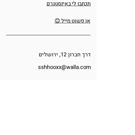
תכתבו לי באינסטגרם
או פשוט מייל 😊
דרך חברון 12, ירושלים
sshhooxx@walla.com
אינסטגרם
הודיה אומנית ומעצבת זכוכית בוגרת
בצלאל, האקדמיה לאומנות ועיצוב.
בעזרת מבער וזכוכית רכה היא מפסלת
רגעים מהטבע ומגלה את הקסם