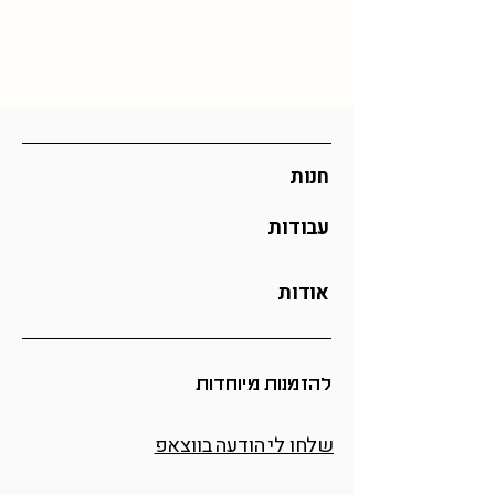
)
במידה ותרצו את הפריט הזה בצבע שלא
זמן אספקה: 30 ימי עסקים (אך לרוב יהיה
קיים כאן, מוזמנים לפנות אליי
בוואצפ
מהר יותר)
לתיאום הזמנה מיוחדת
כל ההזמנות מיוצרות לפי דרישה וכן אם
אתם מזמינים כמות גדולה ייתכן וזמן
האספקה יתארך
חנות
עבודות
אודות
להזמנות מיוחדות
שלחו לי הודעה בווצאפ