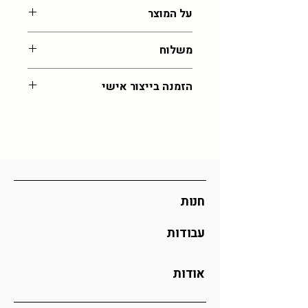
כ4 ס"מ , עבודת זכוכית רכה
על המוצר
הכל בעבודת יד ולכן לא יוצא בדיוק כמו
משלוח
בתמונה, נדרשת גמישות בתוצאה ומעט
במידות שלא מדויקות
עלות משלוח לכל רחבי הארץ: 55 שח,
הזמנה בייצור אישי
איסוף מהסטודיו בירושלים בחינם (בתיאום
)
במידה ותרצו את הפריט הזה בצבע שלא
זמן אספקה: 30 ימי עסקים (אך לרוב יהיה
קיים כאן, מוזמנים לפנות אליי
בוואצפ
מהר יותר)
לתיאום הזמנה מיוחדת
כל ההזמנות מיוצרות לפי דרישה וכן אם
אתם מזמינים כמות גדולה ייתכן וזמן
האספקה יתארך
חנות
עבודות
אודות