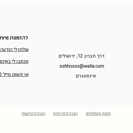
להזמנות מיוח
שלחו לי הודעה 
דרך חברון 12, ירושלים
תכתבו לי באינס
sshhooxx@walla.com
או פשוט מייל 
אינסטגרם
תקנון משלוחים
הצהרת פרטיות
הצהרת נגישות