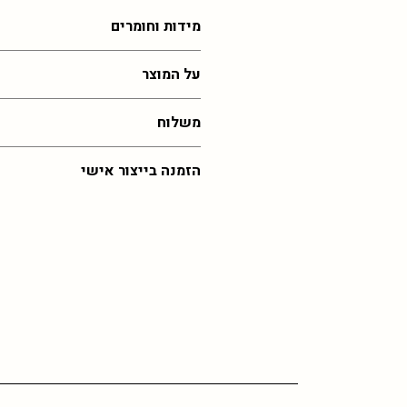
מידות וחומרים
2-5 ס"מ , עבודת זכוכית רכה
על המוצר
הכל בעבודת יד ולכן לא יוצא בדיוק כמו 
משלוח
בתוצאה ומעט במידות שלא מדויקות
עלות משלוח לכל רחבי הארץ: 55 שח,
הזמנה בייצור אישי
איסוף מהסטודיו בירושלים בחינם (בתיאו
זמן אספקה: 30 ימי עסקים (אך לרוב יהיה מהר יותר)
במידה ותרצו את הפריט הזה בצבע שלא קי
כל ההזמנות מיוצרות לפי דרישה וכן אם 
לפנות אליי
בוואצפ
לתיאום הזמנה מיוחד
גדולה ייתכן וזמן האספקה יתארך