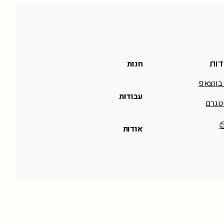
חנות
דות
בווצאפ
עבודות
טגרם
אודות