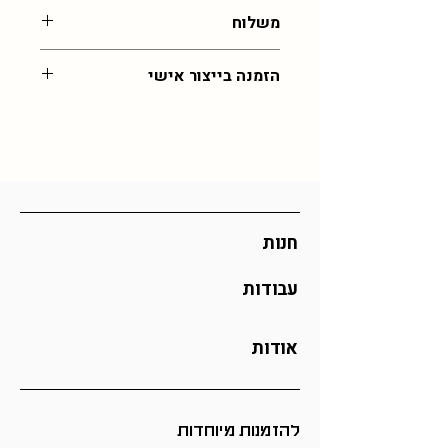
הכל בעבודת יד ולכן לא יוצא בדיוק כמו
משלוח
בתמונה, נדרשת גמישות בתוצאה ומעט
במידות שלא מדויקות
עלות משלוח לכל רחבי הארץ: 55 שח,
הזמנה בייצור אישי
איסוף מהסטודיו בירושלים בחינם (בתיאום
)
במידה ותרצו את הפריט הזה בצבע שלא
זמן אספקה: 30 ימי עסקים (אך לרוב יהיה
קיים כאן, מוזמנים לפנות אליי
בוואצפ
מהר יותר)
לתיאום הזמנה מיוחדת
כל ההזמנות מיוצרות לפי דרישה וכן אם
אתם מזמינים כמות גדולה ייתכן וזמן
האספקה יתארך
חנות
עבודות
אודות
להזמנות מיוחדות