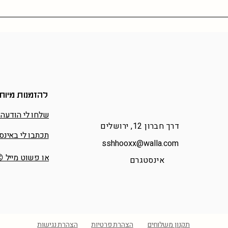
להזמנות מיוח
שלחו לי הודעה 
דרך חברון 12, ירושלים
תכתבו לי באינס
sshhooxx@walla.com
או פשוט מייל 
אינסטגרם
תקנון משלוחים
הצהרת פרטיות
הצהרת נגישות