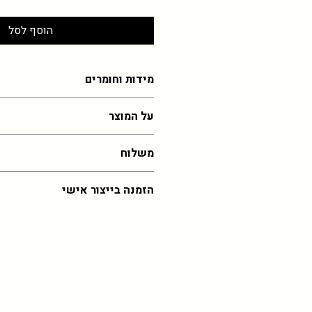
הוסף לסל
מידות וחומרים
כ2-3 ס"מ , עבודת זכוכית רכה
על המוצר
הכל בעבודת יד ולכן לא יוצא בדיוק כמו 
משלוח
בתוצאה ומעט במידות שלא מדויקות
עלות משלוח לכל רחבי הארץ: 55 שח,
הזמנה בייצור אישי
איסוף מהסטודיו בירושלים בחינם (בתיאו
זמן אספקה: 30 ימי עסקים (אך לרוב יהיה מהר יותר)
במידה ותרצו את הפריט הזה בצבע שלא קי
כל ההזמנות מיוצרות לפי דרישה וכן אם 
לפנות אליי
בוואצפ
לתיאום הזמנה מיוחד
גדולה ייתכן וזמן האספקה יתארך