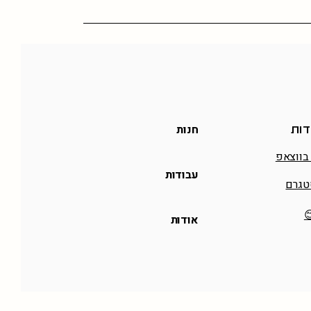
חנות
דות
בווצאפ
עבודות
טגרם
אודות