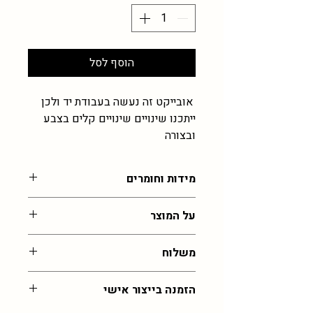
הוסף לסל
אובייקט זה נעשה בעבודת יד ולכן
ייתכנו שינויים שינויים קלים בצבע
ובצורה
מידות וחומרים
2-5 ס"מ , עבודת זכוכית רכה
על המוצר
הכל בעבודת יד ולכן לא יוצא בדיוק כמו
משלוח
בתמונה, נדרשת גמישות בתוצאה ומעט
במידות שלא מדויקות
עלות משלוח לכל רחבי הארץ: 55 שח,
הזמנה בייצור אישי
איסוף מהסטודיו בירושלים בחינם (בתיאום
)