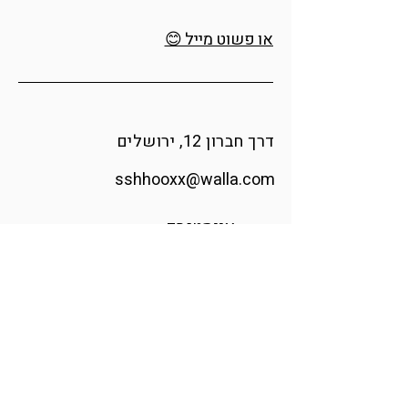
או פשוט מייל 😊
דרך חברון 12, ירושלים
sshhooxx@walla.com
אינסטגרם
הודיה אומנית ומעצבת זכוכית בוגרת
בצלאל, האקדמיה לאומנות ועיצוב.
בעזרת מבער וזכוכית רכה היא מפסלת
רגעים מהטבע ומגלה את הקסם
שבפרטים הקטנים.