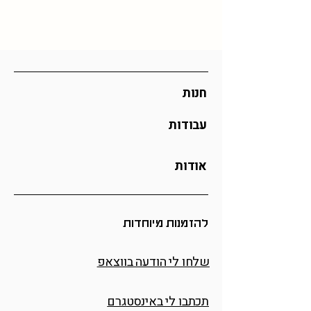
במידה ותרצו את הפריט הזה בצבע שלא
זמן אספקה: 30 ימי עסקים (אך לרוב יהיה
קיים כאן, מוזמנים לפנות אליי
בוואצפ
מהר יותר)
לתיאום הזמנה מיוחדת
כל ההזמנות מיוצרות לפי דרישה וכן אם
אתם מזמינים כמות גדולה ייתכן וזמן
האספקה יתארך
חנות
עבודות
אודות
להזמנות מיוחדות
שלחו לי הודעה בווצאפ
תכתבו לי באינסטגרם