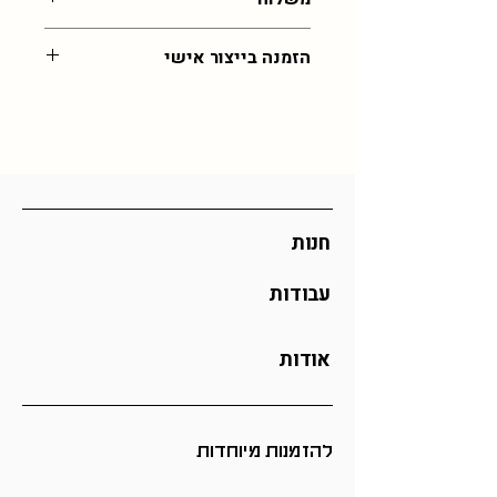
בתמונה, נדרשת גמישות בתוצאה ומעט
במידות שלא מדויקות
עלות משלוח לכל רחבי הארץ: 55 שח,
הזמנה בייצור אישי
איסוף מהסטודיו בירושלים בחינם (בתיאום
)
במידה ותרצו את הפריט הזה בצבע שלא
זמן אספקה: 30 ימי עסקים (אך לרוב יהיה
קיים כאן, מוזמנים לפנות אליי
בוואצפ
מהר יותר)
לתיאום הזמנה מיוחדת
כל ההזמנות מיוצרות לפי דרישה וכן אם
אתם מזמינים כמות גדולה ייתכן וזמן
האספקה יתארך
חנות
עבודות
אודות
להזמנות מיוחדות