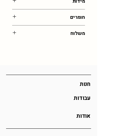
מידות
גודל מסגרת : 26 ס״מ
חומרים
עבודת זכוכית רכה
משלוח
עלות משלוח לכל רחבי הארץ: 55 שח,
איסוף מהסטודיו בירושלים בחינם (בתיאום
)
זמן אספקה: 30 ימי עסקים (אך לרוב יהיה
מהר יותר)
כל ההזמנות מיוצרות לפי דרישה וכן אם
אתם מזמינים כמות גדולה ייתכן וזמן
חנות
האספקה יתארך
עבודות
אודות