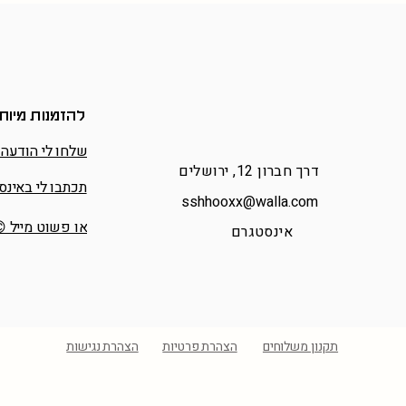
להזמנות מיוח
שלחו לי הודעה 
דרך חברון 12, ירושלים
תכתבו לי באינס
sshhooxx@walla.com
או פשוט מייל 
אינסטגרם
תקנון משלוחים
הצהרת פרטיות
הצהרת נגישות