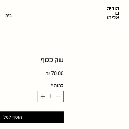
הודיה
בן
בית
אליהו
שק כסף
מחיר
כמות
*
הוסף לסל