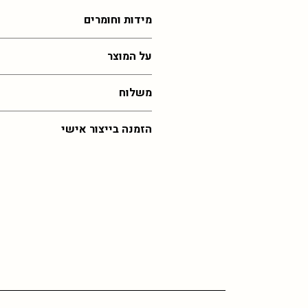
מידות וחומרים
2-4 ס"מ , עבודת זכוכית רכה
על המוצר
הכל בעבודת יד ולכן לא יוצא בדיוק כמו 
משלוח
בתוצאה ומעט במידות שלא מדויקות
עלות משלוח לכל רחבי הארץ: 55 שח,
הזמנה בייצור אישי
איסוף מהסטודיו בירושלים בחינם (בתיאו
זמן אספקה: 30 ימי עסקים (אך לרוב יהיה מהר יותר)
במידה ותרצו את הפריט הזה בצבע שלא קי
כל ההזמנות מיוצרות לפי דרישה וכן אם 
לפנות אליי
בוואצפ
לתיאום הזמנה מיוחד
גדולה ייתכן וזמן האספקה יתארך