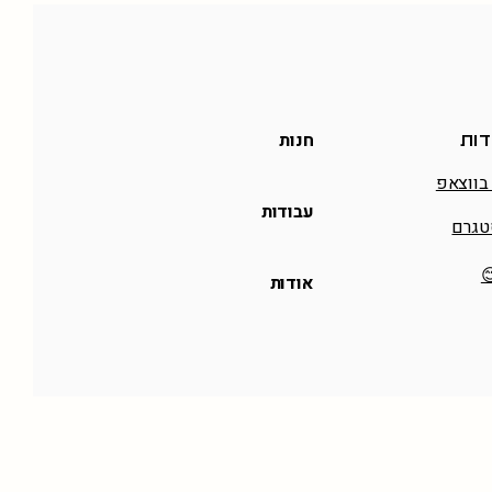
חנות
דות
בווצאפ
עבודות
טגרם
אודות