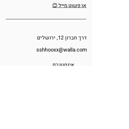
או פשוט מייל 😊
דרך חברון 12, ירושלים
sshhooxx@walla.com
אינסטגרם
הודיה אומנית ומעצבת זכוכית בוגרת
בצלאל, האקדמיה לאומנות ועיצוב.
בעזרת מבער וזכוכית רכה היא מפסלת
רגעים מהטבע ומגלה את הקסם
שבפרטים הקטנים.