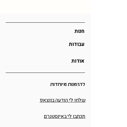
קיים כאן, מוזמנים לפנות אליי
בוואצפ
מהר יותר)
לתיאום הזמנה מיוחדת
כל ההזמנות מיוצרות לפי דרישה וכן אם
אתם מזמינים כמות גדולה ייתכן וזמן
האספקה יתארך
חנות
עבודות
אודות
להזמנות מיוחדות
שלחו לי הודעה בווצאפ
תכתבו לי באינסטגרם