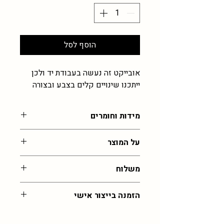
הוסף לסל
אובייקט זה נעשה בעבודת יד ולכן
ייתכנו שינויים קלים בצבע ובצורה
מידות וחומרים
3-6 ס"מ , עבודת זכוכית רכה
על המוצר
הכל בעבודת יד ולכן לא יוצא בדיוק כמו
משלוח
בתמונה, נדרשת גמישות בתוצאה ומעט
במידות שלא מדויקות
עלות משלוח לכל רחבי הארץ: 55 שח,
הזמנה בייצור אישי
איסוף מהסטודיו בירושלים בחינם (בתיאום
)
במידה ותרצו את הפריט הזה בצבע שלא
זמן אספקה: 30 ימי עסקים (אך לרוב יהיה