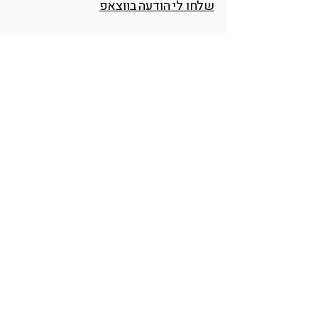
שלחו לי הודעה בווצאפ
תכתבו לי באינסטגרם
או פשוט מייל 😊
דרך חברון 12, ירושלים
sshhooxx@walla.com
אינסטגרם
הודיה אומנית ומעצבת זכוכית בוגרת