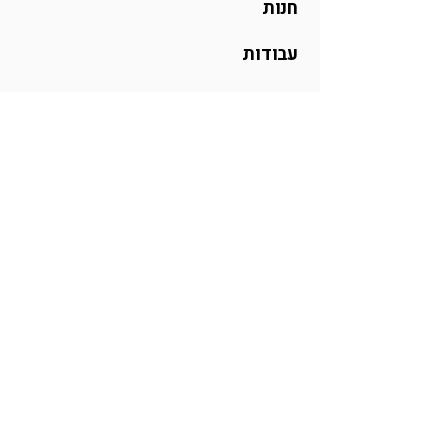
חנות
עבודות
אודות
להזמנות מיוחדות
שלחו לי הודעה בווצאפ
תכתבו לי באינסטגרם
או פשוט מייל 😊